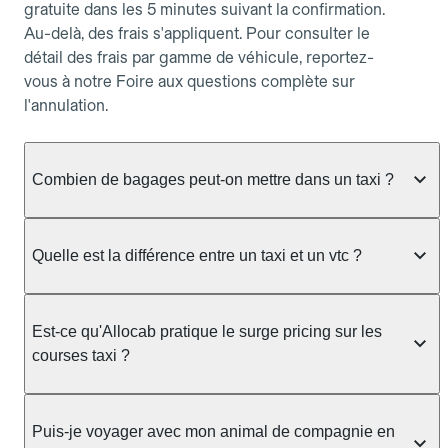
gratuite dans les 5 minutes suivant la confirmation.
Au-delà, des frais s'appliquent. Pour consulter le
détail des frais par gamme de véhicule, reportez-
vous à notre Foire aux questions complète sur
l'annulation.
Combien de bagages peut-on mettre dans un taxi ?
La capacité dépend du véhicule taxi disponible : un
taxi berline accueille en général jusqu'à 3 bagages
Quelle est la différence entre un taxi et un vtc ?
de taille moyenne. Pour des bagages volumineux
ou nombreux, précisez-le dans le champ "Message
Le taxi est un service réglementé qui peut vous
au chauffeur" lors de la réservation. Le prix n'est
prendre en charge directement dans la rue, à une
Est-ce qu'Allocab pratique le surge pricing sur les
pas impacté par le nombre de bagages.
station ou sur réservation, avec un tarif au
courses taxi ?
compteur. Le VTC fonctionne uniquement sur
réservation et propose un prix fixe annoncé à
Non. Le tarif des taxis est encadré par la
l'avance. Chez Allocab, réservez facilement votre
réglementation préfectorale et suit un barème
Puis-je voyager avec mon animal de compagnie en