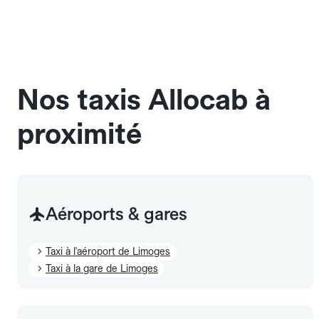
une cage ou une caisse de transport adaptée.
Pensez à le signaler dans le champ "Message au
chauffeur". Les chiens d'assistance sont acceptés
sans cage ni frais supplémentaire, mais doivent
également être mentionnés à l'avance.
Nos taxis Allocab à
proximité
Aéroports & gares
Taxi à l'aéroport de Limoges
Taxi à la gare de Limoges