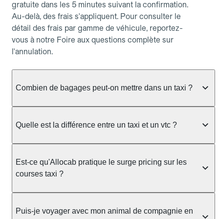
gratuite dans les 5 minutes suivant la confirmation.
Au-delà, des frais s'appliquent. Pour consulter le
détail des frais par gamme de véhicule, reportez-
vous à notre Foire aux questions complète sur
l'annulation.
Combien de bagages peut-on mettre dans un taxi ?
La capacité dépend du véhicule taxi disponible : un
taxi berline accueille en général jusqu'à 3 bagages
Quelle est la différence entre un taxi et un vtc ?
de taille moyenne. Pour des bagages volumineux
ou nombreux, précisez-le dans le champ "Message
Le taxi est un service réglementé qui peut vous
au chauffeur" lors de la réservation. Le prix n'est
prendre en charge directement dans la rue, à une
Est-ce qu'Allocab pratique le surge pricing sur les
pas impacté par le nombre de bagages.
station ou sur réservation, avec un tarif au
courses taxi ?
compteur. Le VTC fonctionne uniquement sur
réservation et propose un prix fixe annoncé à
Non. Le tarif des taxis est encadré par la
l'avance. Chez Allocab, réservez facilement votre
réglementation préfectorale et suit un barème
Puis-je voyager avec mon animal de compagnie en