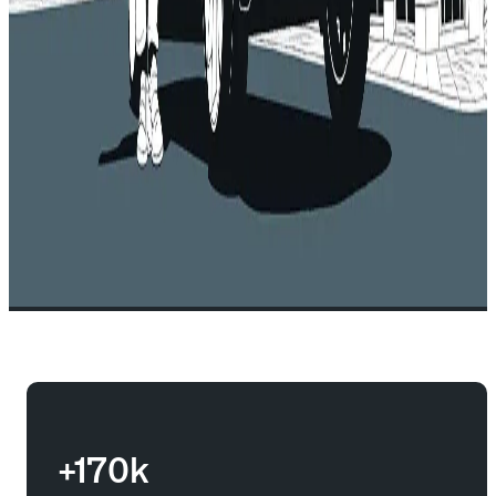
+170k