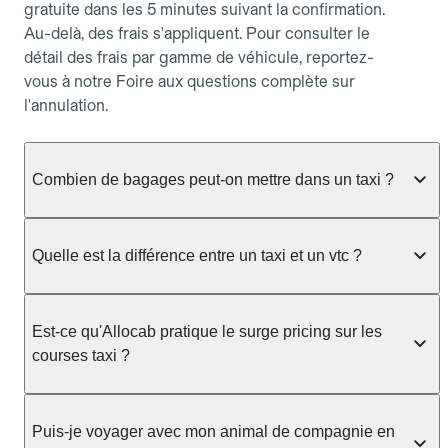
gratuite dans les 5 minutes suivant la confirmation.
Au-delà, des frais s'appliquent. Pour consulter le
détail des frais par gamme de véhicule, reportez-
vous à notre Foire aux questions complète sur
l'annulation.
Combien de bagages peut-on mettre dans un taxi ?
La capacité dépend du véhicule taxi disponible : un
taxi berline accueille en général jusqu'à 3 bagages
Quelle est la différence entre un taxi et un vtc ?
de taille moyenne. Pour des bagages volumineux
ou nombreux, précisez-le dans le champ "Message
Le taxi est un service réglementé qui peut vous
au chauffeur" lors de la réservation. Le prix n'est
prendre en charge directement dans la rue, à une
Est-ce qu'Allocab pratique le surge pricing sur les
pas impacté par le nombre de bagages.
station ou sur réservation, avec un tarif au
courses taxi ?
compteur. Le VTC fonctionne uniquement sur
réservation et propose un prix fixe annoncé à
Non. Le tarif des taxis est encadré par la
l'avance. Chez Allocab, réservez facilement votre
réglementation préfectorale et suit un barème
Puis-je voyager avec mon animal de compagnie en