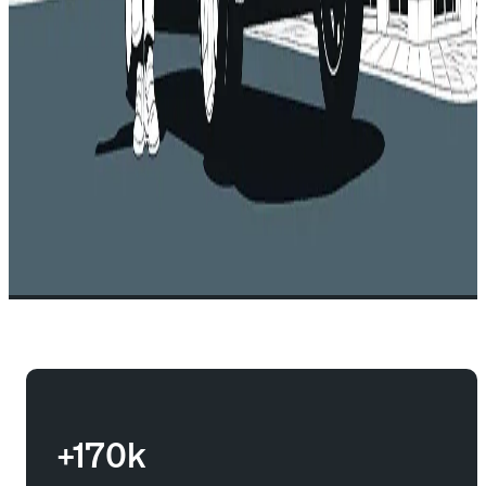
+170k