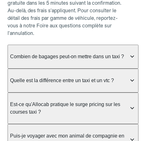
gratuite dans les 5 minutes suivant la confirmation.
Au-delà, des frais s'appliquent. Pour consulter le
détail des frais par gamme de véhicule, reportez-
vous à notre Foire aux questions complète sur
l'annulation.
Combien de bagages peut-on mettre dans un taxi ?
La capacité dépend du véhicule taxi disponible : un
taxi berline accueille en général jusqu'à 3 bagages
Quelle est la différence entre un taxi et un vtc ?
de taille moyenne. Pour des bagages volumineux
ou nombreux, précisez-le dans le champ "Message
Le taxi est un service réglementé qui peut vous
au chauffeur" lors de la réservation. Le prix n'est
prendre en charge directement dans la rue, à une
Est-ce qu'Allocab pratique le surge pricing sur les
pas impacté par le nombre de bagages.
station ou sur réservation, avec un tarif au
courses taxi ?
compteur. Le VTC fonctionne uniquement sur
réservation et propose un prix fixe annoncé à
Non. Le tarif des taxis est encadré par la
l'avance. Chez Allocab, réservez facilement votre
réglementation préfectorale et suit un barème
Puis-je voyager avec mon animal de compagnie en