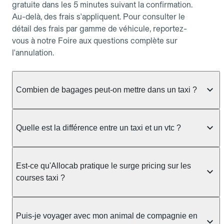
gratuite dans les 5 minutes suivant la confirmation.
Au-delà, des frais s'appliquent. Pour consulter le
détail des frais par gamme de véhicule, reportez-
vous à notre Foire aux questions complète sur
l'annulation.
Combien de bagages peut-on mettre dans un taxi ?
La capacité dépend du véhicule taxi disponible : un
taxi berline accueille en général jusqu'à 3 bagages
Quelle est la différence entre un taxi et un vtc ?
de taille moyenne. Pour des bagages volumineux
ou nombreux, précisez-le dans le champ "Message
Le taxi est un service réglementé qui peut vous
au chauffeur" lors de la réservation. Le prix n'est
prendre en charge directement dans la rue, à une
Est-ce qu'Allocab pratique le surge pricing sur les
pas impacté par le nombre de bagages.
station ou sur réservation, avec un tarif au
courses taxi ?
compteur. Le VTC fonctionne uniquement sur
réservation et propose un prix fixe annoncé à
Non. Le tarif des taxis est encadré par la
l'avance. Chez Allocab, réservez facilement votre
réglementation préfectorale et suit un barème
Puis-je voyager avec mon animal de compagnie en