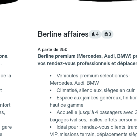
Berline affaires
4
3
À partir de
25€
one.
Berline premium (Mercedes, Audi, BMW) p
vos rendez-vous professionnels et déplac
d'affaires.
de la
Véhicules premium sélectionnés :
Mercedes, Audi, BMW
t
Climatisé, silencieux, sièges en cuir
Espace aux jambes généreux, finitio
nfort
haut de gamme
es,
Accueille jusqu'à 4 passagers avec 
bagages (valises, malles, effets personn
s gare
Idéal pour : rendez-vous clients, tran
ce
VIP, missions terrain, déplacements siè