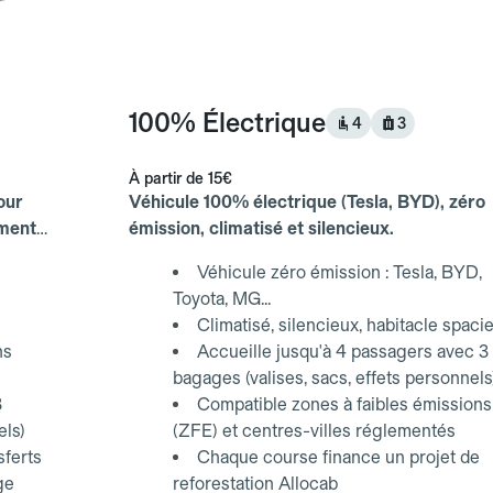
100% Électrique
4
3
À partir de
15€
our
Véhicule 100% électrique (Tesla, BYD), zéro
ements
émission, climatisé et silencieux.
Véhicule zéro émission : Tesla, BYD,
Toyota, MG...
Climatisé, silencieux, habitacle spaci
ns
Accueille jusqu'à 4 passagers avec 3
bagages (valises, sacs, effets personnels
3
Compatible zones à faibles émissions
els)
(ZFE) et centres-villes réglementés
sferts
Chaque course finance un projet de
ge
reforestation Allocab