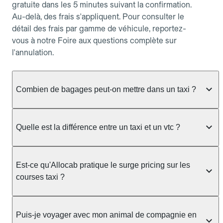
gratuite dans les 5 minutes suivant la confirmation.
Au-delà, des frais s'appliquent. Pour consulter le
détail des frais par gamme de véhicule, reportez-
vous à notre Foire aux questions complète sur
l'annulation.
Combien de bagages peut-on mettre dans un taxi ?
La capacité dépend du véhicule taxi disponible : un
taxi berline accueille en général jusqu'à 3 bagages
Quelle est la différence entre un taxi et un vtc ?
de taille moyenne. Pour des bagages volumineux
ou nombreux, précisez-le dans le champ "Message
Le taxi est un service réglementé qui peut vous
au chauffeur" lors de la réservation. Le prix n'est
prendre en charge directement dans la rue, à une
Est-ce qu'Allocab pratique le surge pricing sur les
pas impacté par le nombre de bagages.
station ou sur réservation, avec un tarif au
courses taxi ?
compteur. Le VTC fonctionne uniquement sur
réservation et propose un prix fixe annoncé à
Non. Le tarif des taxis est encadré par la
l'avance. Chez Allocab, réservez facilement votre
réglementation préfectorale et suit un barème
Puis-je voyager avec mon animal de compagnie en