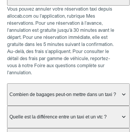
Vous pouvez annuler votre réservation taxi depuis
allocab.com ou l'application, rubrique Mes
réservations. Pour une réservation à l'avance,
l'annulation est gratuite jusqu'à 30 minutes avant le
départ. Pour une réservation immédiate, elle est
gratuite dans les 5 minutes suivant la confirmation.
Au-delà, des frais s'appliquent. Pour consulter le
détail des frais par gamme de véhicule, reportez-
vous à notre Foire aux questions complète sur
l'annulation.
Combien de bagages peut-on mettre dans un taxi ?
La capacité dépend du véhicule taxi disponible : un
taxi berline accueille en général jusqu'à 3 bagages
Quelle est la différence entre un taxi et un vtc ?
de taille moyenne. Pour des bagages volumineux
ou nombreux, précisez-le dans le champ "Message
Le taxi est un service réglementé qui peut vous