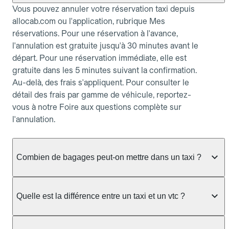
Vous pouvez annuler votre réservation taxi depuis
allocab.com ou l'application, rubrique Mes
réservations. Pour une réservation à l'avance,
l'annulation est gratuite jusqu'à 30 minutes avant le
départ. Pour une réservation immédiate, elle est
gratuite dans les 5 minutes suivant la confirmation.
Au-delà, des frais s'appliquent. Pour consulter le
détail des frais par gamme de véhicule, reportez-
vous à notre Foire aux questions complète sur
l'annulation.
Combien de bagages peut-on mettre dans un taxi ?
La capacité dépend du véhicule taxi disponible : un
taxi berline accueille en général jusqu'à 3 bagages
Quelle est la différence entre un taxi et un vtc ?
de taille moyenne. Pour des bagages volumineux
ou nombreux, précisez-le dans le champ "Message
Le taxi est un service réglementé qui peut vous