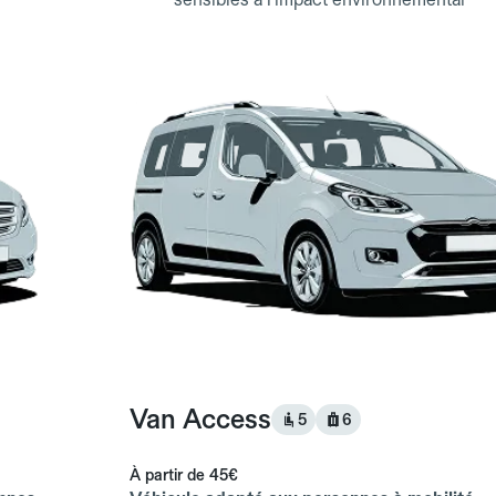
Van Access
5
6
À partir de
45€