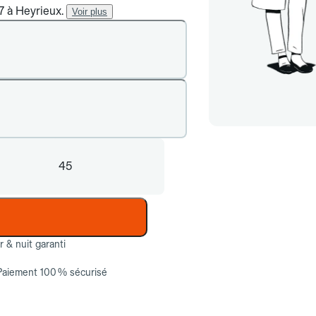
/7 à Heyrieux.
Voir plus
45
ur & nuit garanti
Paiement 100 % sécurisé