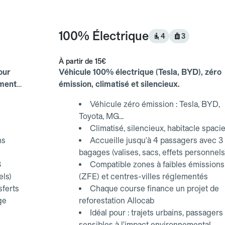
100% Électrique
4
3
À partir de
15€
our
Véhicule 100% électrique (Tesla, BYD), zéro
ements
émission, climatisé et silencieux.
Véhicule zéro émission : Tesla, BYD,
Toyota, MG...
Climatisé, silencieux, habitacle spaci
ns
Accueille jusqu'à 4 passagers avec 3
bagages (valises, sacs, effets personnels
3
Compatible zones à faibles émissions
els)
(ZFE) et centres-villes réglementés
sferts
Chaque course finance un projet de
ge
reforestation Allocab
Idéal pour : trajets urbains, passagers
sensibles à l'impact environnemental