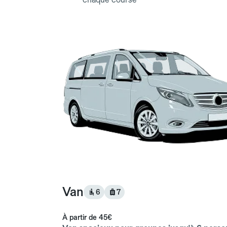
Van
6
7
À partir de
45€