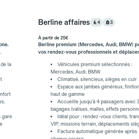
Berline affaires
4
3
À partir de
25€
one.
Berline premium (Mercedes, Audi, BMW) p
vos rendez-vous professionnels et déplac
d'affaires.
de la
Véhicules premium sélectionnés :
Mercedes, Audi, BMW
t
Climatisé, silencieux, sièges en cuir
Espace aux jambes généreux, finitio
nfort
haut de gamme
es,
Accueille jusqu'à 4 passagers avec 
bagages (valises, malles, effets personn
s gare
Idéal pour : rendez-vous clients, tran
ce
VIP, missions terrain, déplacements siè
Facture automatique générée après
chaque course