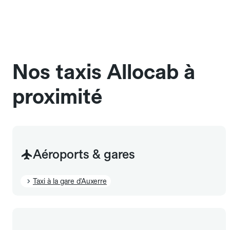
une cage ou une caisse de transport adaptée.
Pensez à le signaler dans le champ "Message au
chauffeur". Les chiens d'assistance sont acceptés
sans cage ni frais supplémentaire, mais doivent
également être mentionnés à l'avance.
Nos taxis Allocab à
proximité
Aéroports & gares
Taxi à la gare d'Auxerre