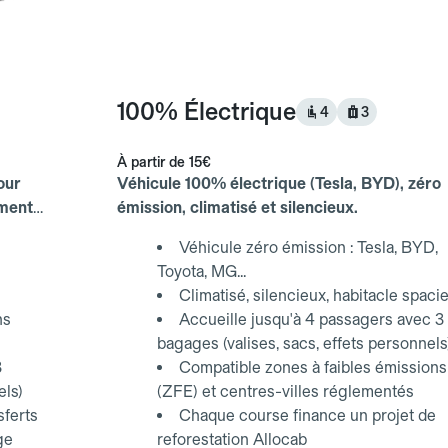
100% Électrique
4
3
À partir de
15€
our
Véhicule 100% électrique (Tesla, BYD), zéro
ements
émission, climatisé et silencieux.
Véhicule zéro émission : Tesla, BYD,
Toyota, MG...
Climatisé, silencieux, habitacle spaci
ns
Accueille jusqu'à 4 passagers avec 3
bagages (valises, sacs, effets personnels
3
Compatible zones à faibles émissions
els)
(ZFE) et centres-villes réglementés
sferts
Chaque course finance un projet de
ge
reforestation Allocab