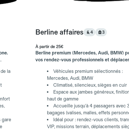
Berline affaires
4
3
À partir de
25€
one.
Berline premium (Mercedes, Audi, BMW) p
vos rendez-vous professionnels et déplac
d'affaires.
de la
Véhicules premium sélectionnés :
Mercedes, Audi, BMW
t
Climatisé, silencieux, sièges en cuir
Espace aux jambes généreux, finitio
nfort
haut de gamme
es,
Accueille jusqu'à 4 passagers avec 
bagages (valises, malles, effets personn
s gare
Idéal pour : rendez-vous clients, tran
ce
VIP, missions terrain, déplacements siè