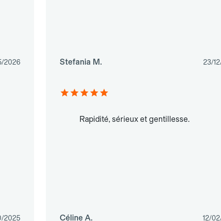
Stefania M.
5/2026
23/12
Rapidité, sérieux et gentillesse.
Céline A.
0/2025
12/02