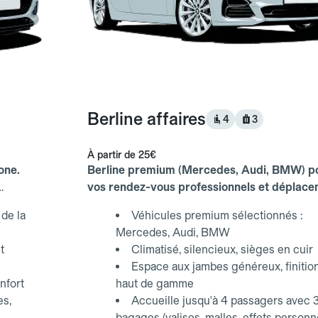
Berline affaires
4
3
À partir de
25€
one.
Berline premium (Mercedes, Audi, BMW) p
vos rendez-vous professionnels et déplac
d'affaires.
de la
Véhicules premium sélectionnés :
Mercedes, Audi, BMW
t
Climatisé, silencieux, sièges en cuir
Espace aux jambes généreux, finitio
nfort
haut de gamme
es,
Accueille jusqu'à 4 passagers avec 
bagages (valises, malles, effets personn