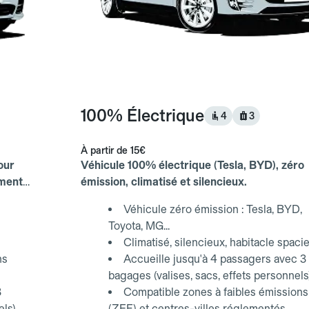
100% Électrique
4
3
À partir de
15€
our
Véhicule 100% électrique (Tesla, BYD), zéro
ements
émission, climatisé et silencieux.
Véhicule zéro émission : Tesla, BYD,
Toyota, MG...
Climatisé, silencieux, habitacle spaci
ns
Accueille jusqu'à 4 passagers avec 3
bagages (valises, sacs, effets personnels
3
Compatible zones à faibles émissions
els)
(ZFE) et centres-villes réglementés