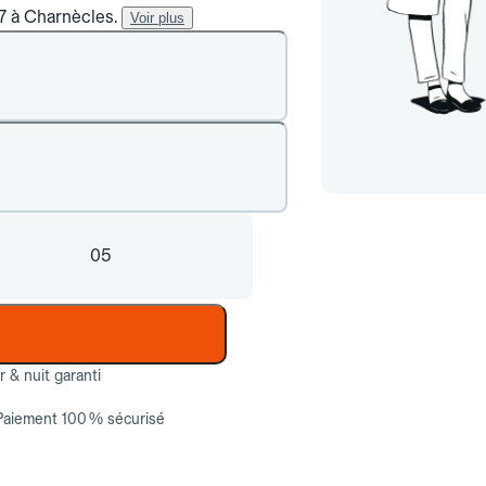
/7 à Charnècles.
Voir plus
05
ur & nuit garanti
Paiement 100 % sécurisé