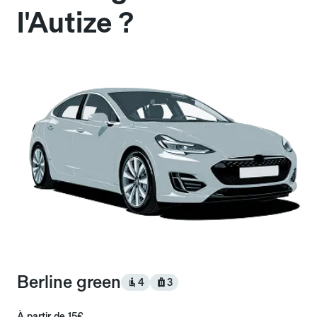
l'Autize ?
Berline green
4
3
À partir de
15€