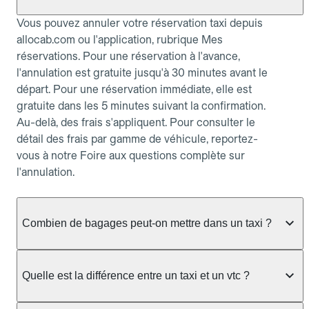
Vous pouvez annuler votre réservation taxi depuis
allocab.com ou l'application, rubrique Mes
réservations. Pour une réservation à l'avance,
l'annulation est gratuite jusqu'à 30 minutes avant le
départ. Pour une réservation immédiate, elle est
gratuite dans les 5 minutes suivant la confirmation.
Au-delà, des frais s'appliquent. Pour consulter le
détail des frais par gamme de véhicule, reportez-
vous à notre Foire aux questions complète sur
l'annulation.
Combien de bagages peut-on mettre dans un taxi ?
La capacité dépend du véhicule taxi disponible : un
taxi berline accueille en général jusqu'à 3 bagages
Quelle est la différence entre un taxi et un vtc ?
de taille moyenne. Pour des bagages volumineux
ou nombreux, précisez-le dans le champ "Message