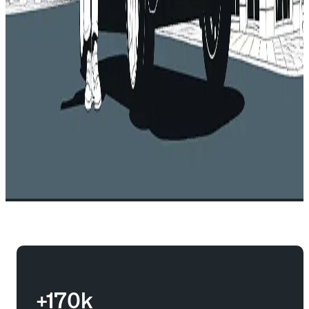
+170k