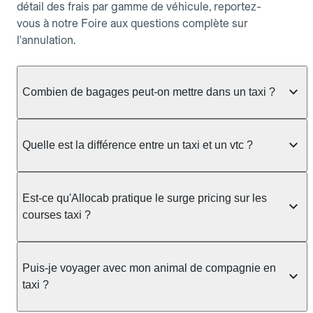
détail des frais par gamme de véhicule, reportez-
vous à notre Foire aux questions complète sur
l'annulation.
Combien de bagages peut-on mettre dans un taxi ?
La capacité dépend du véhicule taxi disponible : un
taxi berline accueille en général jusqu'à 3 bagages
Quelle est la différence entre un taxi et un vtc ?
de taille moyenne. Pour des bagages volumineux
ou nombreux, précisez-le dans le champ "Message
Le taxi est un service réglementé qui peut vous
au chauffeur" lors de la réservation. Le prix n'est
prendre en charge directement dans la rue, à une
Est-ce qu'Allocab pratique le surge pricing sur les
pas impacté par le nombre de bagages.
station ou sur réservation, avec un tarif au
courses taxi ?
compteur. Le VTC fonctionne uniquement sur
réservation et propose un prix fixe annoncé à
Non. Le tarif des taxis est encadré par la
l'avance. Chez Allocab, réservez facilement votre
réglementation préfectorale et suit un barème
Puis-je voyager avec mon animal de compagnie en
taxi.
officiel : il protège des hausses liées à la demande.
taxi ?
Chez Allocab, le prix estimé est affiché avant la