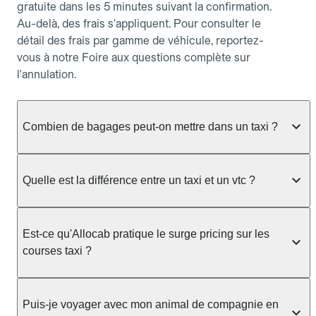
gratuite dans les 5 minutes suivant la confirmation.
Au-delà, des frais s'appliquent. Pour consulter le
détail des frais par gamme de véhicule, reportez-
vous à notre Foire aux questions complète sur
l'annulation.
Combien de bagages peut-on mettre dans un taxi ?
La capacité dépend du véhicule taxi disponible : un
taxi berline accueille en général jusqu'à 3 bagages
Quelle est la différence entre un taxi et un vtc ?
de taille moyenne. Pour des bagages volumineux
ou nombreux, précisez-le dans le champ "Message
Le taxi est un service réglementé qui peut vous
au chauffeur" lors de la réservation. Le prix n'est
prendre en charge directement dans la rue, à une
Est-ce qu'Allocab pratique le surge pricing sur les
pas impacté par le nombre de bagages.
station ou sur réservation, avec un tarif au
courses taxi ?
compteur. Le VTC fonctionne uniquement sur
réservation et propose un prix fixe annoncé à
Non. Le tarif des taxis est encadré par la
l'avance. Chez Allocab, réservez facilement votre
réglementation préfectorale et suit un barème
Puis-je voyager avec mon animal de compagnie en