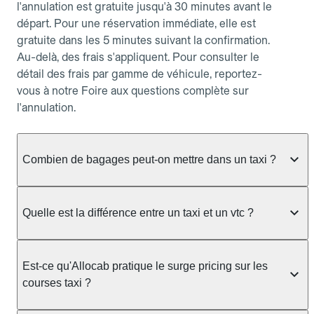
l'annulation est gratuite jusqu'à 30 minutes avant le
départ. Pour une réservation immédiate, elle est
gratuite dans les 5 minutes suivant la confirmation.
Au-delà, des frais s'appliquent. Pour consulter le
détail des frais par gamme de véhicule, reportez-
vous à notre Foire aux questions complète sur
l'annulation.
Combien de bagages peut-on mettre dans un taxi ?
La capacité dépend du véhicule taxi disponible : un
taxi berline accueille en général jusqu'à 3 bagages
Quelle est la différence entre un taxi et un vtc ?
de taille moyenne. Pour des bagages volumineux
ou nombreux, précisez-le dans le champ "Message
Le taxi est un service réglementé qui peut vous
au chauffeur" lors de la réservation. Le prix n'est
prendre en charge directement dans la rue, à une
Est-ce qu'Allocab pratique le surge pricing sur les
pas impacté par le nombre de bagages.
station ou sur réservation, avec un tarif au
courses taxi ?
compteur. Le VTC fonctionne uniquement sur