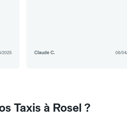
Claude C.
6/2025
06/04
s Taxis à Rosel ?