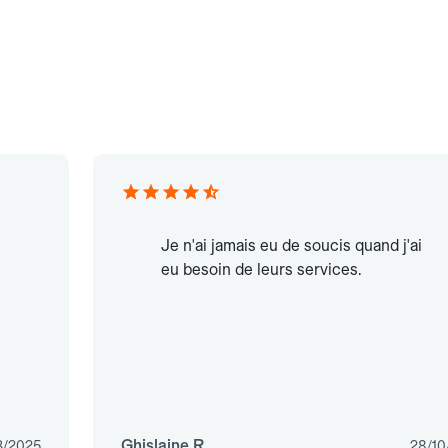
Je n'ai jamais eu de soucis quand j'ai
eu besoin de leurs services.
Ghislaine R.
3/2025
28/10