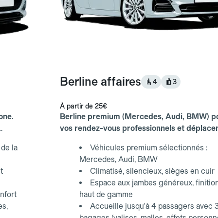
Berline affaires
4
3
À partir de
25€
one.
Berline premium (Mercedes, Audi, BMW) p
vos rendez-vous professionnels et déplac
d'affaires.
de la
Véhicules premium sélectionnés :
Mercedes, Audi, BMW
t
Climatisé, silencieux, sièges en cuir
Espace aux jambes généreux, finitio
nfort
haut de gamme
es,
Accueille jusqu'à 4 passagers avec 
bagages (valises, malles, effets personn