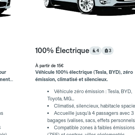
100% Électrique
4
3
À partir de
15€
our
Véhicule 100% électrique (Tesla, BYD), zéro
ements
émission, climatisé et silencieux.
Véhicule zéro émission : Tesla, BYD,
Toyota, MG...
Climatisé, silencieux, habitacle spaci
ns
Accueille jusqu'à 4 passagers avec 3
bagages (valises, sacs, effets personnels
3
Compatible zones à faibles émissions
els)
(ZFE) et centres-villes réglementés