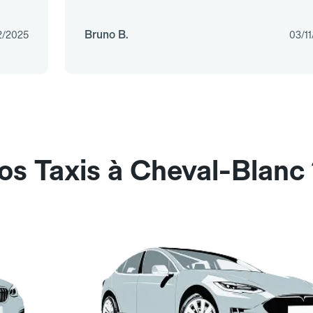
Bruno B.
2/2025
03/1
os Taxis à Cheval-Blanc 