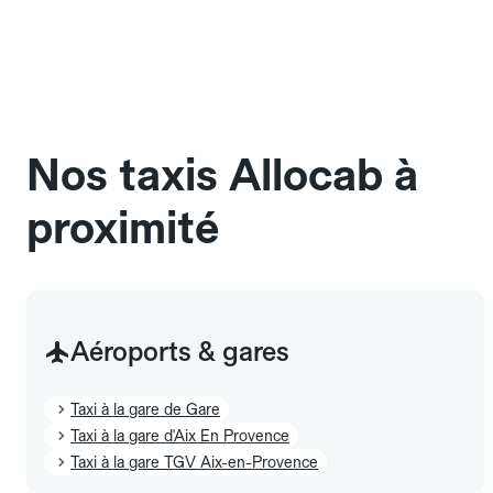
bord des taxis Allocab, à condition de voyager dans
une cage ou une caisse de transport adaptée.
Pensez à le signaler dans le champ "Message au
chauffeur". Les chiens d'assistance sont acceptés
sans cage ni frais supplémentaire, mais doivent
également être mentionnés à l'avance.
Nos taxis Allocab à
proximité
Aéroports & gares
Taxi à la gare de Gare
Taxi à la gare d'Aix En Provence
Taxi à la gare TGV Aix-en-Provence