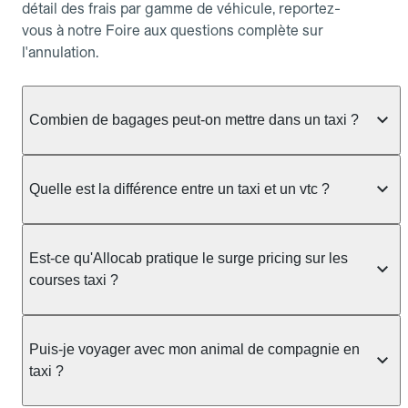
détail des frais par gamme de véhicule, reportez-
vous à notre Foire aux questions complète sur
l'annulation.
Combien de bagages peut-on mettre dans un taxi ?
La capacité dépend du véhicule taxi disponible : un
taxi berline accueille en général jusqu'à 3 bagages
Quelle est la différence entre un taxi et un vtc ?
de taille moyenne. Pour des bagages volumineux
ou nombreux, précisez-le dans le champ "Message
Le taxi est un service réglementé qui peut vous
au chauffeur" lors de la réservation. Le prix n'est
prendre en charge directement dans la rue, à une
Est-ce qu'Allocab pratique le surge pricing sur les
pas impacté par le nombre de bagages.
station ou sur réservation, avec un tarif au
courses taxi ?
compteur. Le VTC fonctionne uniquement sur
réservation et propose un prix fixe annoncé à
Non. Le tarif des taxis est encadré par la
l'avance. Chez Allocab, réservez facilement votre
réglementation préfectorale et suit un barème
Puis-je voyager avec mon animal de compagnie en
taxi.
officiel : il protège des hausses liées à la demande.
taxi ?
Chez Allocab, le prix estimé est affiché avant la