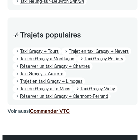
Taxi Neung-sur-Beuvron 24h/24
Trajets populaires
Taxi Graçay → Tours
Trajet en taxi Graçay → Nevers
Taxi de Graçay à Montluçon
Taxi Graçay Poitiers
Réserver un taxi Graçay → Chartres
Taxi Graçay → Auxerre
Trajet en taxi Graçay → Limoges
Taxi de Graçay à Le Mans
Taxi Graçay Vichy
Réserver un taxi Graçay → Clermont-Ferrand
Voir aussi
Commander VTC