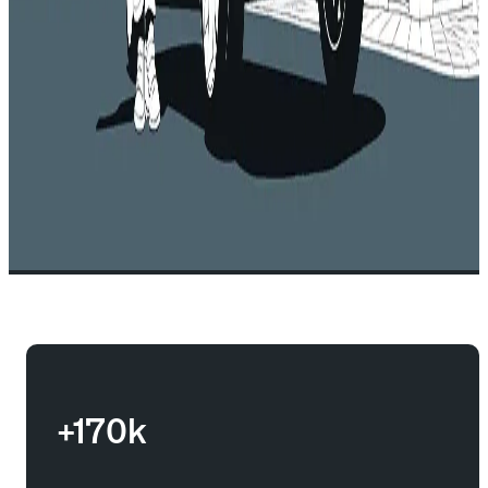
+170k