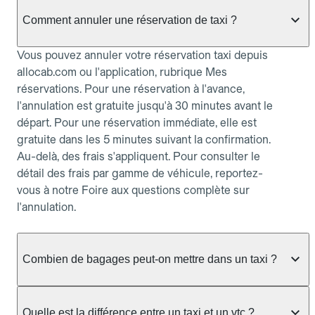
Comment annuler une réservation de taxi ?
Vous pouvez annuler votre réservation taxi depuis
allocab.com ou l'application, rubrique Mes
réservations. Pour une réservation à l'avance,
l'annulation est gratuite jusqu'à 30 minutes avant le
départ. Pour une réservation immédiate, elle est
gratuite dans les 5 minutes suivant la confirmation.
Au-delà, des frais s'appliquent. Pour consulter le
détail des frais par gamme de véhicule, reportez-
vous à notre Foire aux questions complète sur
l'annulation.
Combien de bagages peut-on mettre dans un taxi ?
La capacité dépend du véhicule taxi disponible : un
taxi berline accueille en général jusqu'à 3 bagages
Quelle est la différence entre un taxi et un vtc ?