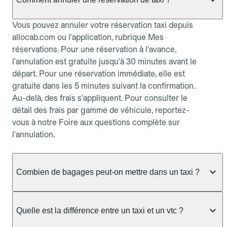
Vous pouvez annuler votre réservation taxi depuis
allocab.com ou l'application, rubrique Mes
réservations. Pour une réservation à l'avance,
l'annulation est gratuite jusqu'à 30 minutes avant le
départ. Pour une réservation immédiate, elle est
gratuite dans les 5 minutes suivant la confirmation.
Au-delà, des frais s'appliquent. Pour consulter le
détail des frais par gamme de véhicule, reportez-
vous à notre Foire aux questions complète sur
l'annulation.
Combien de bagages peut-on mettre dans un taxi ?
La capacité dépend du véhicule taxi disponible : un
taxi berline accueille en général jusqu'à 3 bagages
Quelle est la différence entre un taxi et un vtc ?
de taille moyenne. Pour des bagages volumineux