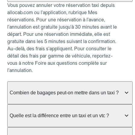
Vous pouvez annuler votre réservation taxi depuis
allocab.com ou l'application, rubrique Mes
réservations. Pour une réservation à l'avance,
l'annulation est gratuite jusqu'à 30 minutes avant le
départ. Pour une réservation immédiate, elle est
gratuite dans les 5 minutes suivant la confirmation.
Au-delà, des frais s'appliquent. Pour consulter le
détail des frais par gamme de véhicule, reportez-
vous à notre Foire aux questions complète sur
l'annulation.
Combien de bagages peut-on mettre dans un taxi ?
La capacité dépend du véhicule taxi disponible : un
taxi berline accueille en général jusqu'à 3 bagages
Quelle est la différence entre un taxi et un vtc ?
de taille moyenne. Pour des bagages volumineux
ou nombreux, précisez-le dans le champ "Message
Le taxi est un service réglementé qui peut vous