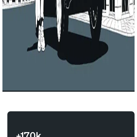
+170k