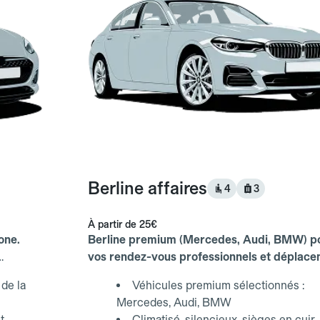
Berline affaires
4
3
À partir de
25€
one.
Berline premium (Mercedes, Audi, BMW) p
vos rendez-vous professionnels et déplac
d'affaires.
de la
Véhicules premium sélectionnés :
Mercedes, Audi, BMW
t
Climatisé, silencieux, sièges en cuir