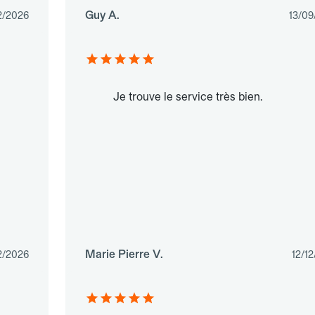
Guy A.
2/2026
13/09
Je trouve le service très bien.
Marie Pierre V.
2/2026
12/1