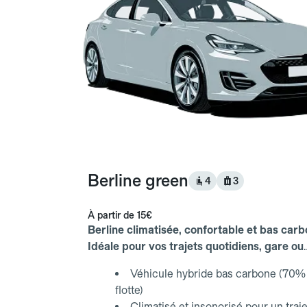
Berline green
4
3
À partir de
15€
Berline climatisée, confortable et bas carb
Idéale pour vos trajets quotidiens, gare ou
aéroport.
Véhicule hybride bas carbone (70% 
flotte)
Climatisé et insonorisé pour un traje