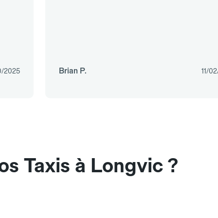
Brian P.
0/2025
11/0
os Taxis à Longvic ?