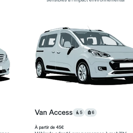
Van Access
5
6
À partir de
45€