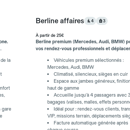
Berline affaires
4
3
À partir de
25€
one.
Berline premium (Mercedes, Audi, BMW) p
vos rendez-vous professionnels et déplac
d'affaires.
de la
Véhicules premium sélectionnés :
Mercedes, Audi, BMW
t
Climatisé, silencieux, sièges en cuir
Espace aux jambes généreux, finitio
nfort
haut de gamme
es,
Accueille jusqu'à 4 passagers avec 
bagages (valises, malles, effets personn
s gare
Idéal pour : rendez-vous clients, tran
ce
VIP, missions terrain, déplacements siè
Facture automatique générée après
chaque course