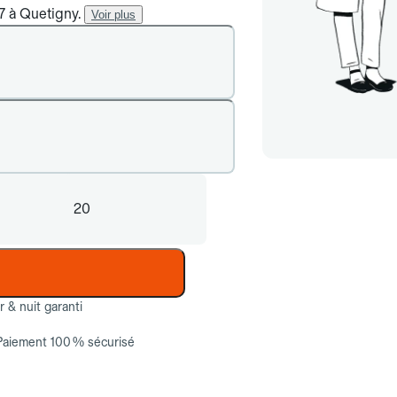
/7 à Quetigny.
Voir plus
20
ur & nuit garanti
Paiement 100 % sécurisé