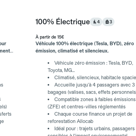
100% Électrique
4
3
À partir de
15€
our
Véhicule 100% électrique (Tesla, BYD), zéro
ements
émission, climatisé et silencieux.
Véhicule zéro émission : Tesla, BYD,
Toyota, MG...
Climatisé, silencieux, habitacle spaci
ns
Accueille jusqu'à 4 passagers avec 3
bagages (valises, sacs, effets personnels
3
Compatible zones à faibles émissions
els)
(ZFE) et centres-villes réglementés
sferts
Chaque course finance un projet de
ge
reforestation Allocab
Idéal pour : trajets urbains, passagers
sensibles à l'impact environnemental