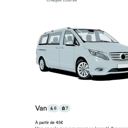
Van
6
7
À partir de
45€