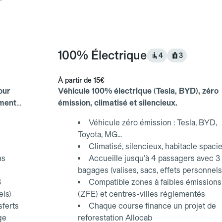
100% Électrique
4
3
À partir de
15€
our
Véhicule 100% électrique (Tesla, BYD), zéro
ements
émission, climatisé et silencieux.
Véhicule zéro émission : Tesla, BYD,
Toyota, MG...
Climatisé, silencieux, habitacle spaci
ns
Accueille jusqu'à 4 passagers avec 3
bagages (valises, sacs, effets personnels
3
Compatible zones à faibles émissions
els)
(ZFE) et centres-villes réglementés
sferts
Chaque course finance un projet de
ge
reforestation Allocab