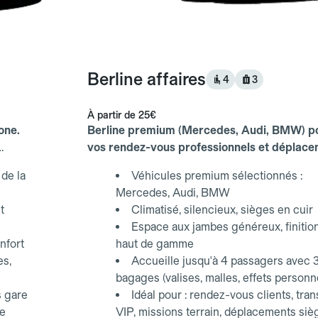
Berline affaires
4
3
À partir de
25€
one.
Berline premium (Mercedes, Audi, BMW) p
vos rendez-vous professionnels et déplac
d'affaires.
de la
Véhicules premium sélectionnés :
Mercedes, Audi, BMW
t
Climatisé, silencieux, sièges en cuir
Espace aux jambes généreux, finitio
nfort
haut de gamme
es,
Accueille jusqu'à 4 passagers avec 
bagages (valises, malles, effets personn
s gare
Idéal pour : rendez-vous clients, tran
ce
VIP, missions terrain, déplacements siè