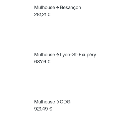
Mulhouse
Besançon
281,21 €
Mulhouse
Lyon-St-Exupéry
687,6 €
Mulhouse
CDG
921,49 €