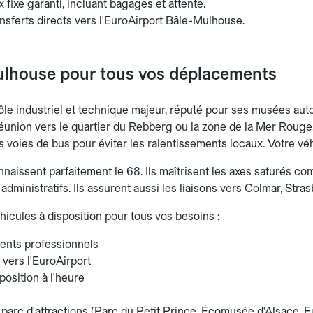
ix fixe garanti, incluant bagages et attente.
nsferts directs vers l'EuroAirport Bâle-Mulhouse.
ulhouse pour tous vos déplacements
le industriel et technique majeur, réputé pour ses musées auto
Réunion vers le quartier du Rebberg ou la zone de la Mer Rouge, 
es voies de bus pour éviter les ralentissements locaux. Votre véh
aissent parfaitement le 68. Ils maîtrisent les axes saturés com
t administratifs. Ils assurent aussi les liaisons vers Colmar, Stra
hicules à disposition pour tous vos besoins :
nts professionnels
 vers l'EuroAirport
position à l'heure
 parc d'attractions (Parc du Petit Prince, Écomusée d'Alsace, 