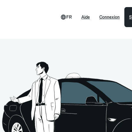
FR
Aide
Connexion
S