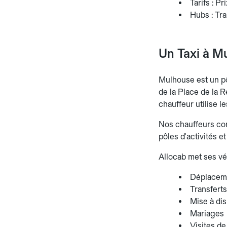
Tarifs : Pr
Hubs : Tra
Un Taxi à M
Mulhouse est un pô
de la Place de la 
chauffeur utilise l
Nos chauffeurs conn
pôles d'activités e
Allocab met ses vé
Déplaceme
Transferts
Mise à dis
Mariages
Visites de