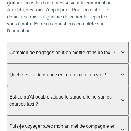
gratuite dans les 5 minutes suivant la confirmation.
Au-delà, des frais s'appliquent. Pour consulter le
détail des frais par gamme de véhicule, reportez-
vous à notre Foire aux questions complète sur
l'annulation.
Combien de bagages peut-on mettre dans un taxi ?
La capacité dépend du véhicule taxi disponible : un
taxi berline accueille en général jusqu'à 3 bagages
Quelle est la différence entre un taxi et un vtc ?
de taille moyenne. Pour des bagages volumineux
ou nombreux, précisez-le dans le champ "Message
Le taxi est un service réglementé qui peut vous
au chauffeur" lors de la réservation. Le prix n'est
prendre en charge directement dans la rue, à une
Est-ce qu'Allocab pratique le surge pricing sur les
pas impacté par le nombre de bagages.
station ou sur réservation, avec un tarif au
courses taxi ?
compteur. Le VTC fonctionne uniquement sur
réservation et propose un prix fixe annoncé à
Non. Le tarif des taxis est encadré par la
l'avance. Chez Allocab, réservez facilement votre
réglementation préfectorale et suit un barème
Puis-je voyager avec mon animal de compagnie en