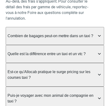
Au-delà, des frais s'appliquent. Pour consulter le
détail des frais par gamme de véhicule, reportez-
vous à notre Foire aux questions complète sur
l'annulation.
Combien de bagages peut-on mettre dans un taxi ?
La capacité dépend du véhicule taxi disponible : un
taxi berline accueille en général jusqu'à 3 bagages
Quelle est la différence entre un taxi et un vtc ?
de taille moyenne. Pour des bagages volumineux
ou nombreux, précisez-le dans le champ "Message
Le taxi est un service réglementé qui peut vous
au chauffeur" lors de la réservation. Le prix n'est
prendre en charge directement dans la rue, à une
Est-ce qu'Allocab pratique le surge pricing sur les
pas impacté par le nombre de bagages.
station ou sur réservation, avec un tarif au
courses taxi ?
compteur. Le VTC fonctionne uniquement sur
réservation et propose un prix fixe annoncé à
Non. Le tarif des taxis est encadré par la
l'avance. Chez Allocab, réservez facilement votre
réglementation préfectorale et suit un barème
Puis-je voyager avec mon animal de compagnie en
taxi.
officiel : il protège des hausses liées à la demande.
taxi ?