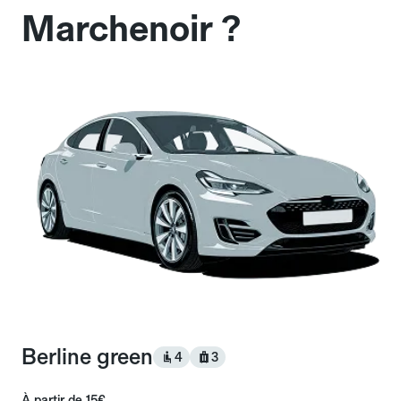
Marchenoir ?
Berline green
4
3
À partir de
15€