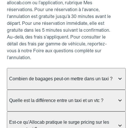
allocab.com ou l'application, rubrique Mes
réservations. Pour une réservation à l'avance,
l'annulation est gratuite jusqu'à 30 minutes avant le
départ. Pour une réservation immédiate, elle est
gratuite dans les 5 minutes suivant la confirmation.
Au-delà, des frais s'appliquent. Pour consulter le
détail des frais par gamme de véhicule, reportez-
vous à notre Foire aux questions complète sur
l'annulation.
Combien de bagages peut-on mettre dans un taxi ?
La capacité dépend du véhicule taxi disponible : un
taxi berline accueille en général jusqu'à 3 bagages
Quelle est la différence entre un taxi et un vtc ?
de taille moyenne. Pour des bagages volumineux
ou nombreux, précisez-le dans le champ "Message
Le taxi est un service réglementé qui peut vous
au chauffeur" lors de la réservation. Le prix n'est
prendre en charge directement dans la rue, à une
Est-ce qu'Allocab pratique le surge pricing sur les
pas impacté par le nombre de bagages.