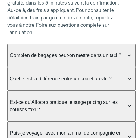
gratuite dans les 5 minutes suivant la confirmation.
Au-delà, des frais s'appliquent. Pour consulter le
détail des frais par gamme de véhicule, reportez-
vous à notre Foire aux questions complète sur
l'annulation.
Combien de bagages peut-on mettre dans un taxi ?
La capacité dépend du véhicule taxi disponible : un
taxi berline accueille en général jusqu'à 3 bagages
Quelle est la différence entre un taxi et un vtc ?
de taille moyenne. Pour des bagages volumineux
ou nombreux, précisez-le dans le champ "Message
Le taxi est un service réglementé qui peut vous
au chauffeur" lors de la réservation. Le prix n'est
prendre en charge directement dans la rue, à une
Est-ce qu'Allocab pratique le surge pricing sur les
pas impacté par le nombre de bagages.
station ou sur réservation, avec un tarif au
courses taxi ?
compteur. Le VTC fonctionne uniquement sur
réservation et propose un prix fixe annoncé à
Non. Le tarif des taxis est encadré par la
l'avance. Chez Allocab, réservez facilement votre
réglementation préfectorale et suit un barème
Puis-je voyager avec mon animal de compagnie en