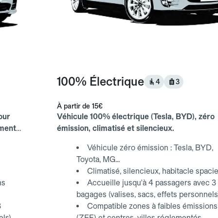
100% Électrique
4
3
À partir de
15€
our
Véhicule 100% électrique (Tesla, BYD), zéro
ements
émission, climatisé et silencieux.
Véhicule zéro émission : Tesla, BYD,
Toyota, MG...
Climatisé, silencieux, habitacle spaci
ns
Accueille jusqu'à 4 passagers avec 3
bagages (valises, sacs, effets personnels
3
Compatible zones à faibles émissions
els)
(ZFE) et centres-villes réglementés