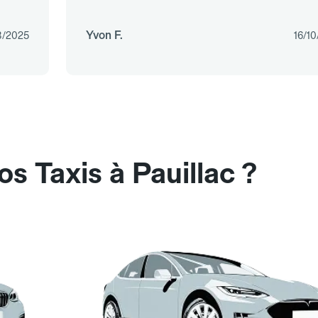
Yvon F.
8/2025
16/1
s Taxis à Pauillac ?