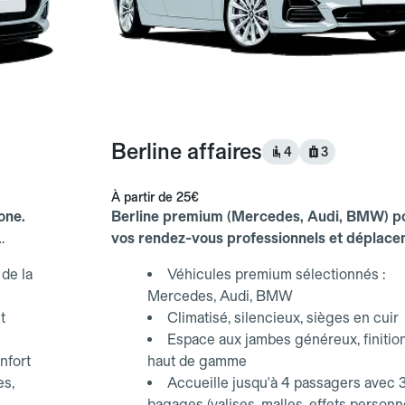
Berline affaires
4
3
À partir de
25€
one.
Berline premium (Mercedes, Audi, BMW) p
vos rendez-vous professionnels et déplac
d'affaires.
de la
Véhicules premium sélectionnés :
Mercedes, Audi, BMW
t
Climatisé, silencieux, sièges en cuir
Espace aux jambes généreux, finitio
nfort
haut de gamme
es,
Accueille jusqu'à 4 passagers avec 
bagages (valises, malles, effets personn