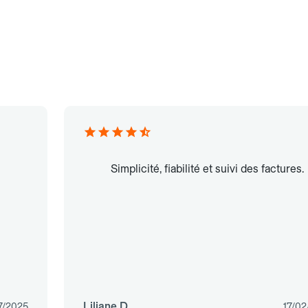
Simplicité, fiabilité et suivi des factures.
Liliane D.
7/2025
17/02