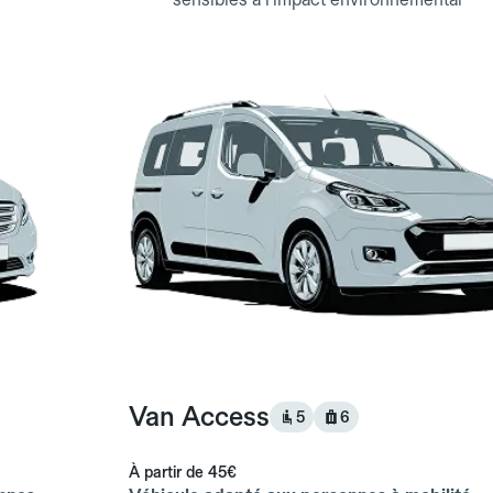
Van Access
5
6
À partir de
45€