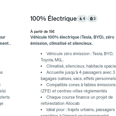
100% Électrique
4
3
À partir de
15€
our
Véhicule 100% électrique (Tesla, BYD), zéro
ements
émission, climatisé et silencieux.
Véhicule zéro émission : Tesla, BYD,
Toyota, MG...
Climatisé, silencieux, habitacle spaci
ns
Accueille jusqu'à 4 passagers avec 3
bagages (valises, sacs, effets personnels
3
Compatible zones à faibles émissions
els)
(ZFE) et centres-villes réglementés
sferts
Chaque course finance un projet de
ge
reforestation Allocab
Idéal pour : trajets urbains, passagers
sensibles à l'impact environnemental