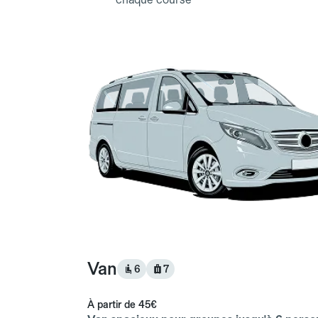
Van
6
7
À partir de
45€