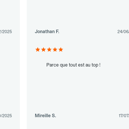
Jonathan F.
2/2025
24/06
Parce que tout est au top !
Mireille S.
0/2025
17/0