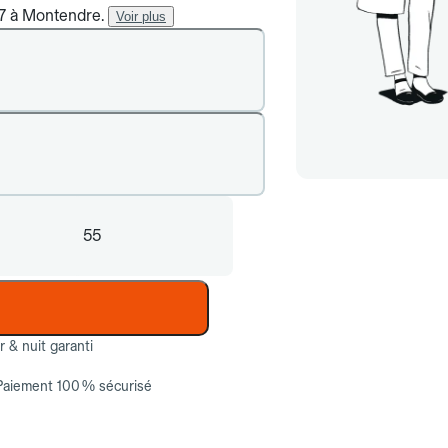
/7 à Montendre.
Voir plus
55
ur & nuit garanti
Paiement 100 % sécurisé