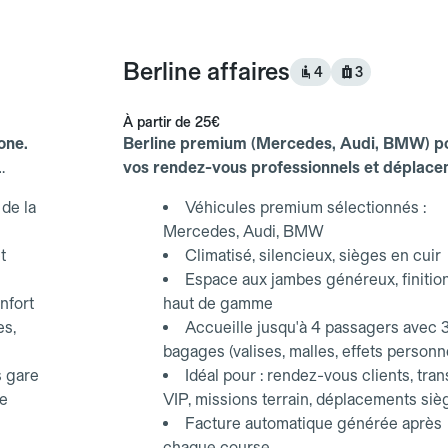
Berline affaires
4
3
À partir de
25€
one.
Berline premium (Mercedes, Audi, BMW) p
vos rendez-vous professionnels et déplac
d'affaires.
de la
Véhicules premium sélectionnés :
Mercedes, Audi, BMW
t
Climatisé, silencieux, sièges en cuir
Espace aux jambes généreux, finitio
nfort
haut de gamme
es,
Accueille jusqu'à 4 passagers avec 
bagages (valises, malles, effets personn
s gare
Idéal pour : rendez-vous clients, tran
ce
VIP, missions terrain, déplacements siè
Facture automatique générée après
chaque course