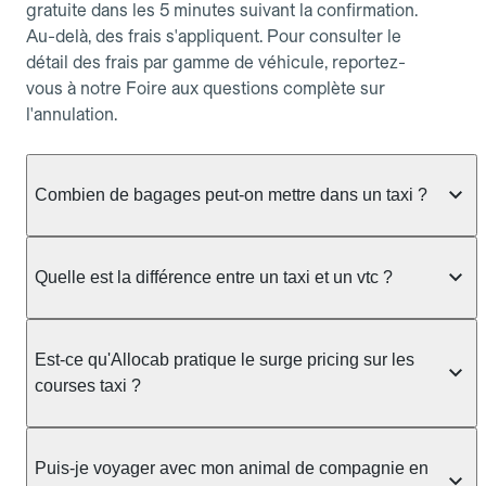
gratuite dans les 5 minutes suivant la confirmation.
Au-delà, des frais s'appliquent. Pour consulter le
détail des frais par gamme de véhicule, reportez-
vous à notre Foire aux questions complète sur
l'annulation.
Combien de bagages peut-on mettre dans un taxi ?
La capacité dépend du véhicule taxi disponible : un
taxi berline accueille en général jusqu'à 3 bagages
Quelle est la différence entre un taxi et un vtc ?
de taille moyenne. Pour des bagages volumineux
ou nombreux, précisez-le dans le champ "Message
Le taxi est un service réglementé qui peut vous
au chauffeur" lors de la réservation. Le prix n'est
prendre en charge directement dans la rue, à une
Est-ce qu'Allocab pratique le surge pricing sur les
pas impacté par le nombre de bagages.
station ou sur réservation, avec un tarif au
courses taxi ?
compteur. Le VTC fonctionne uniquement sur
réservation et propose un prix fixe annoncé à
Non. Le tarif des taxis est encadré par la
l'avance. Chez Allocab, réservez facilement votre
réglementation préfectorale et suit un barème
Puis-je voyager avec mon animal de compagnie en