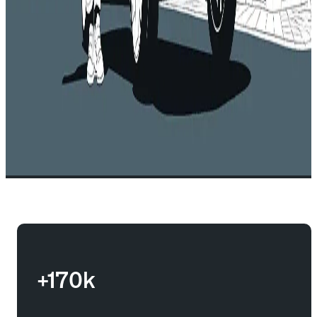
+170k