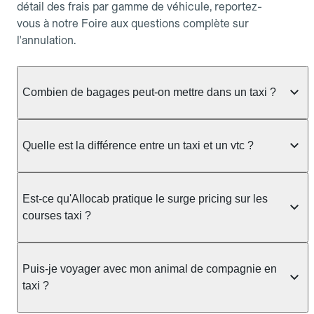
détail des frais par gamme de véhicule, reportez-
vous à notre Foire aux questions complète sur
l'annulation.
Combien de bagages peut-on mettre dans un taxi ?
La capacité dépend du véhicule taxi disponible : un
taxi berline accueille en général jusqu'à 3 bagages
Quelle est la différence entre un taxi et un vtc ?
de taille moyenne. Pour des bagages volumineux
ou nombreux, précisez-le dans le champ "Message
Le taxi est un service réglementé qui peut vous
au chauffeur" lors de la réservation. Le prix n'est
prendre en charge directement dans la rue, à une
Est-ce qu'Allocab pratique le surge pricing sur les
pas impacté par le nombre de bagages.
station ou sur réservation, avec un tarif au
courses taxi ?
compteur. Le VTC fonctionne uniquement sur
réservation et propose un prix fixe annoncé à
Non. Le tarif des taxis est encadré par la
l'avance. Chez Allocab, réservez facilement votre
réglementation préfectorale et suit un barème
Puis-je voyager avec mon animal de compagnie en
taxi.
officiel : il protège des hausses liées à la demande.
taxi ?
Chez Allocab, le prix estimé est affiché avant la