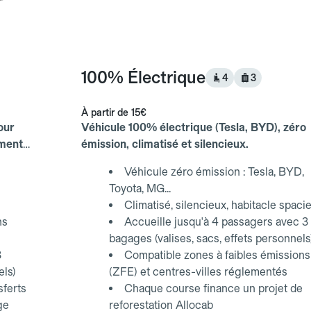
100% Électrique
4
3
À partir de
15€
our
Véhicule 100% électrique (Tesla, BYD), zéro
ements
émission, climatisé et silencieux.
Véhicule zéro émission : Tesla, BYD,
Toyota, MG...
Climatisé, silencieux, habitacle spaci
ns
Accueille jusqu'à 4 passagers avec 3
bagages (valises, sacs, effets personnels
3
Compatible zones à faibles émissions
els)
(ZFE) et centres-villes réglementés
sferts
Chaque course finance un projet de
ge
reforestation Allocab