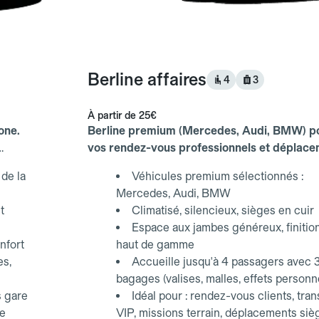
Berline affaires
4
3
À partir de
25€
one.
Berline premium (Mercedes, Audi, BMW) p
vos rendez-vous professionnels et déplac
d'affaires.
de la
Véhicules premium sélectionnés :
Mercedes, Audi, BMW
t
Climatisé, silencieux, sièges en cuir
Espace aux jambes généreux, finitio
nfort
haut de gamme
es,
Accueille jusqu'à 4 passagers avec 
bagages (valises, malles, effets personn
s gare
Idéal pour : rendez-vous clients, tran
ce
VIP, missions terrain, déplacements siè