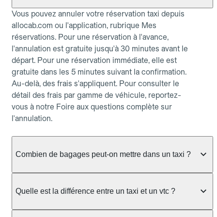
Vous pouvez annuler votre réservation taxi depuis
allocab.com ou l'application, rubrique Mes
réservations. Pour une réservation à l'avance,
l'annulation est gratuite jusqu'à 30 minutes avant le
départ. Pour une réservation immédiate, elle est
gratuite dans les 5 minutes suivant la confirmation.
Au-delà, des frais s'appliquent. Pour consulter le
détail des frais par gamme de véhicule, reportez-
vous à notre Foire aux questions complète sur
l'annulation.
Combien de bagages peut-on mettre dans un taxi ?
La capacité dépend du véhicule taxi disponible : un
taxi berline accueille en général jusqu'à 3 bagages
Quelle est la différence entre un taxi et un vtc ?
de taille moyenne. Pour des bagages volumineux
ou nombreux, précisez-le dans le champ "Message
Le taxi est un service réglementé qui peut vous