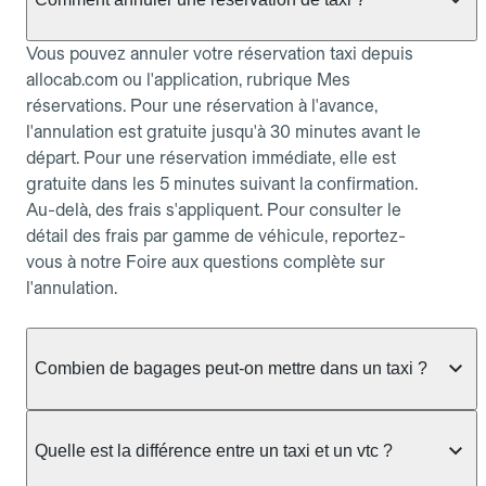
Vous pouvez annuler votre réservation taxi depuis
allocab.com ou l'application, rubrique Mes
réservations. Pour une réservation à l'avance,
l'annulation est gratuite jusqu'à 30 minutes avant le
départ. Pour une réservation immédiate, elle est
gratuite dans les 5 minutes suivant la confirmation.
Au-delà, des frais s'appliquent. Pour consulter le
détail des frais par gamme de véhicule, reportez-
vous à notre Foire aux questions complète sur
l'annulation.
Combien de bagages peut-on mettre dans un taxi ?
La capacité dépend du véhicule taxi disponible : un
taxi berline accueille en général jusqu'à 3 bagages
Quelle est la différence entre un taxi et un vtc ?
de taille moyenne. Pour des bagages volumineux