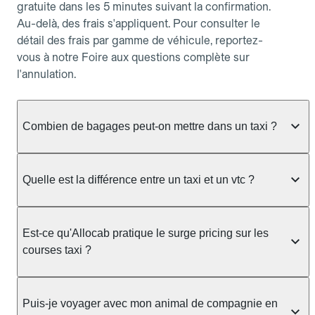
gratuite dans les 5 minutes suivant la confirmation.
Au-delà, des frais s'appliquent. Pour consulter le
détail des frais par gamme de véhicule, reportez-
vous à notre Foire aux questions complète sur
l'annulation.
Combien de bagages peut-on mettre dans un taxi ?
La capacité dépend du véhicule taxi disponible : un
taxi berline accueille en général jusqu'à 3 bagages
Quelle est la différence entre un taxi et un vtc ?
de taille moyenne. Pour des bagages volumineux
ou nombreux, précisez-le dans le champ "Message
Le taxi est un service réglementé qui peut vous
au chauffeur" lors de la réservation. Le prix n'est
prendre en charge directement dans la rue, à une
Est-ce qu'Allocab pratique le surge pricing sur les
pas impacté par le nombre de bagages.
station ou sur réservation, avec un tarif au
courses taxi ?
compteur. Le VTC fonctionne uniquement sur
réservation et propose un prix fixe annoncé à
Non. Le tarif des taxis est encadré par la
l'avance. Chez Allocab, réservez facilement votre
réglementation préfectorale et suit un barème
Puis-je voyager avec mon animal de compagnie en