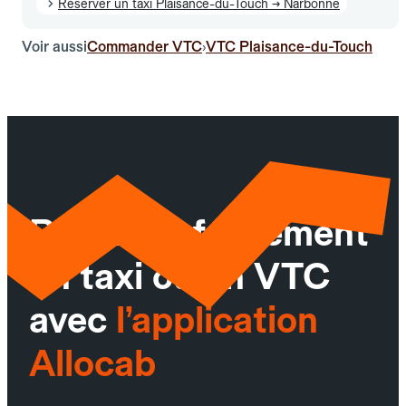
Réserver un taxi Plaisance-du-Touch → Narbonne
Voir aussi
Commander VTC
VTC Plaisance-du-Touch
›
Réservez facilement
un taxi ou un VTC
avec
l’application
Allocab