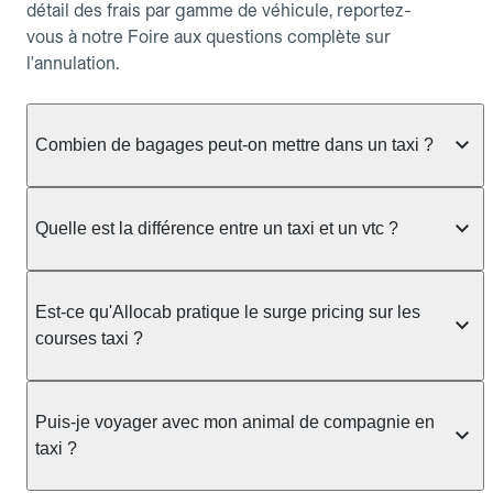
détail des frais par gamme de véhicule, reportez-
vous à notre Foire aux questions complète sur
l'annulation.
Combien de bagages peut-on mettre dans un taxi ?
La capacité dépend du véhicule taxi disponible : un
taxi berline accueille en général jusqu'à 3 bagages
Quelle est la différence entre un taxi et un vtc ?
de taille moyenne. Pour des bagages volumineux
ou nombreux, précisez-le dans le champ "Message
Le taxi est un service réglementé qui peut vous
au chauffeur" lors de la réservation. Le prix n'est
prendre en charge directement dans la rue, à une
Est-ce qu'Allocab pratique le surge pricing sur les
pas impacté par le nombre de bagages.
station ou sur réservation, avec un tarif au
courses taxi ?
compteur. Le VTC fonctionne uniquement sur
réservation et propose un prix fixe annoncé à
Non. Le tarif des taxis est encadré par la
l'avance. Chez Allocab, réservez facilement votre
réglementation préfectorale et suit un barème
Puis-je voyager avec mon animal de compagnie en
taxi.
officiel : il protège des hausses liées à la demande.
taxi ?
Chez Allocab, le prix estimé est affiché avant la