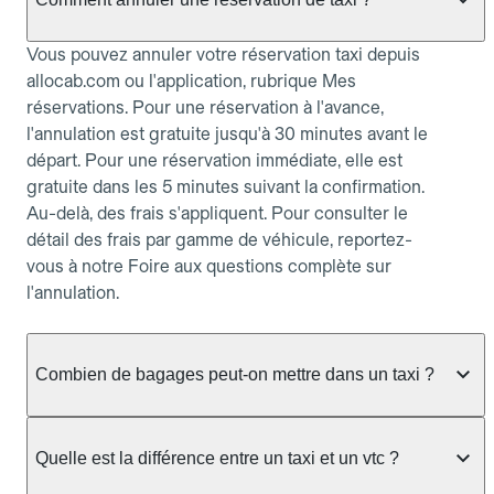
Vous pouvez annuler votre réservation taxi depuis
allocab.com ou l'application, rubrique Mes
réservations. Pour une réservation à l'avance,
l'annulation est gratuite jusqu'à 30 minutes avant le
départ. Pour une réservation immédiate, elle est
gratuite dans les 5 minutes suivant la confirmation.
Au-delà, des frais s'appliquent. Pour consulter le
détail des frais par gamme de véhicule, reportez-
vous à notre Foire aux questions complète sur
l'annulation.
Combien de bagages peut-on mettre dans un taxi ?
La capacité dépend du véhicule taxi disponible : un
taxi berline accueille en général jusqu'à 3 bagages
Quelle est la différence entre un taxi et un vtc ?
de taille moyenne. Pour des bagages volumineux