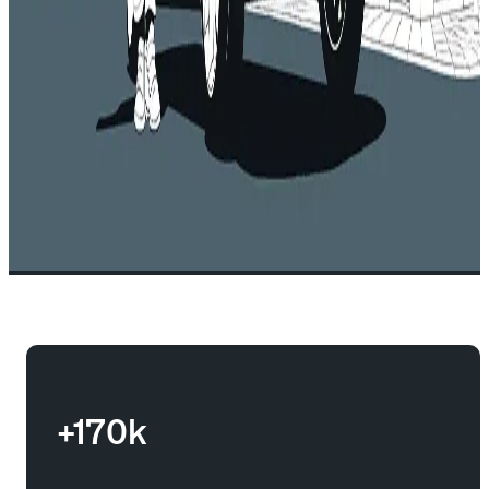
+170k