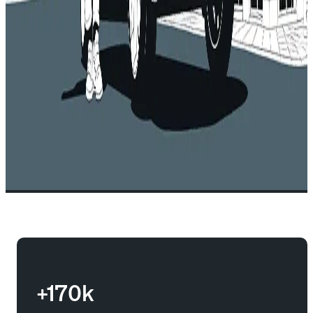
+170k