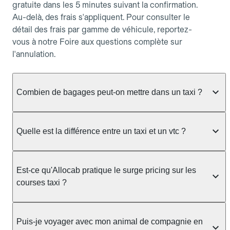
gratuite dans les 5 minutes suivant la confirmation.
Au-delà, des frais s'appliquent. Pour consulter le
détail des frais par gamme de véhicule, reportez-
vous à notre Foire aux questions complète sur
l'annulation.
Combien de bagages peut-on mettre dans un taxi ?
La capacité dépend du véhicule taxi disponible : un
taxi berline accueille en général jusqu'à 3 bagages
Quelle est la différence entre un taxi et un vtc ?
de taille moyenne. Pour des bagages volumineux
ou nombreux, précisez-le dans le champ "Message
Le taxi est un service réglementé qui peut vous
au chauffeur" lors de la réservation. Le prix n'est
prendre en charge directement dans la rue, à une
Est-ce qu'Allocab pratique le surge pricing sur les
pas impacté par le nombre de bagages.
station ou sur réservation, avec un tarif au
courses taxi ?
compteur. Le VTC fonctionne uniquement sur
réservation et propose un prix fixe annoncé à
Non. Le tarif des taxis est encadré par la
l'avance. Chez Allocab, réservez facilement votre
réglementation préfectorale et suit un barème
Puis-je voyager avec mon animal de compagnie en