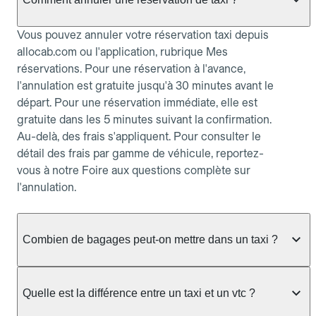
Vous pouvez annuler votre réservation taxi depuis
allocab.com ou l'application, rubrique Mes
réservations. Pour une réservation à l'avance,
l'annulation est gratuite jusqu'à 30 minutes avant le
départ. Pour une réservation immédiate, elle est
gratuite dans les 5 minutes suivant la confirmation.
Au-delà, des frais s'appliquent. Pour consulter le
détail des frais par gamme de véhicule, reportez-
vous à notre Foire aux questions complète sur
l'annulation.
Combien de bagages peut-on mettre dans un taxi ?
La capacité dépend du véhicule taxi disponible : un
taxi berline accueille en général jusqu'à 3 bagages
Quelle est la différence entre un taxi et un vtc ?
de taille moyenne. Pour des bagages volumineux