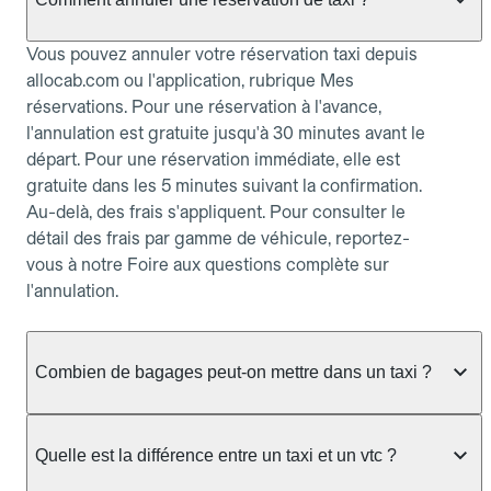
Vous pouvez annuler votre réservation taxi depuis
allocab.com ou l'application, rubrique Mes
réservations. Pour une réservation à l'avance,
l'annulation est gratuite jusqu'à 30 minutes avant le
départ. Pour une réservation immédiate, elle est
gratuite dans les 5 minutes suivant la confirmation.
Au-delà, des frais s'appliquent. Pour consulter le
détail des frais par gamme de véhicule, reportez-
vous à notre Foire aux questions complète sur
l'annulation.
Combien de bagages peut-on mettre dans un taxi ?
La capacité dépend du véhicule taxi disponible : un
taxi berline accueille en général jusqu'à 3 bagages
Quelle est la différence entre un taxi et un vtc ?
de taille moyenne. Pour des bagages volumineux